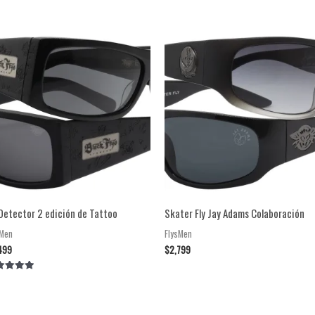
 Detector 2 edición de Tattoo
Skater Fly Jay Adams Colaboración
sMen
FlysMen
499
$
2,799
orado en
0
5