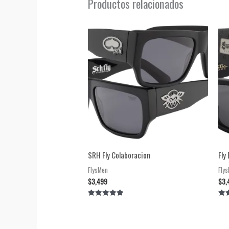
Productos relacionados
SRH Fly Colaboracion
Fly
FlysMen
Fly
$
3,499
$
3,
Valorado en
Val
5.00
5.0
de 5
de 