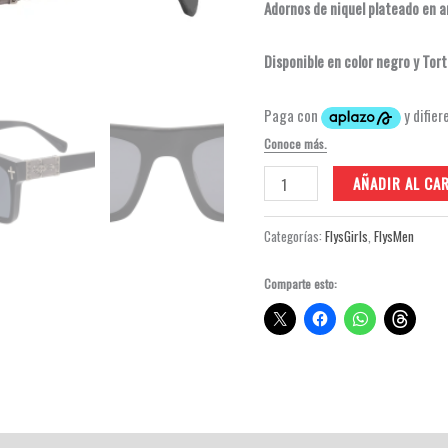
Adornos de niquel plateado en 
Disponible en color negro y Tort
Gothic
AÑADIR AL CA
Fly
2
Categorías:
FlysGirls
,
FlysMen
cantidad
Comparte esto: