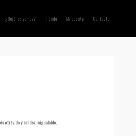
¿Quiénes somos?
Tienda
Mi cuenta
Contacto
s atrevido y solidez inigualable.