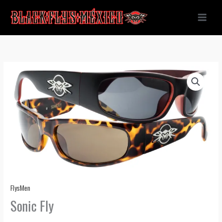
Ir
al
contenido
FlysMen
Sonic Fly