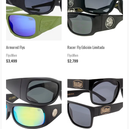
Armored Flys
Racer Fly Edición Limitada
FlysMen
FlysMen
$
3,499
$
2,799