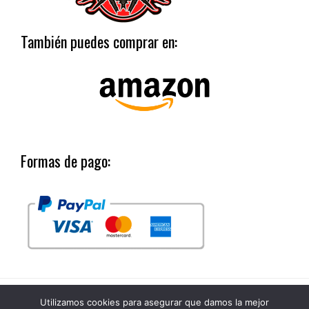
También puedes comprar en:
Formas de pago:
Copyright © 2026 Black Flys México | Sitio realizado por
CGM Agencia
Utilizamos cookies para asegurar que damos la mejor