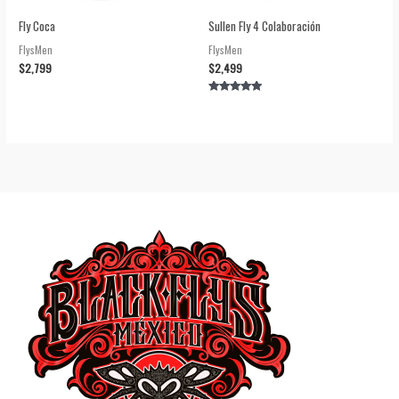
Fly Coca
Sullen Fly 4 Colaboración
FlysMen
FlysMen
$
2,799
$
2,499
Valorado en
5.00
de 5