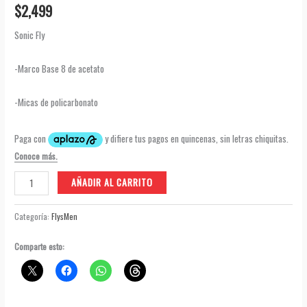
$
2,499
Sonic Fly
-Marco Base 8 de acetato
-Micas de policarbonato
Sonic
AÑADIR AL CARRITO
Fly
cantidad
Categoría:
FlysMen
Comparte esto: