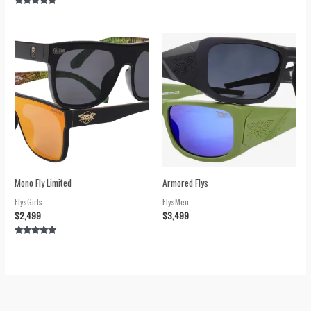
Valorado en
5.00
de 5
Mono Fly Limited
Armored Flys
FlysGirls
FlysMen
$
2,499
$
3,499
Valorado en
5.00
de 5