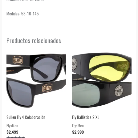
Medidas: 58-16-145
Productos relacionados
Sullen Fly 4 Colaboración
Fly Ballistics 2 XL
FlysMen
FlysMen
$
2,499
$
2,999