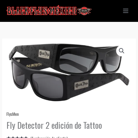
Ir
al
contenido
FlysMen
Fly Detector 2 edición de Tattoo