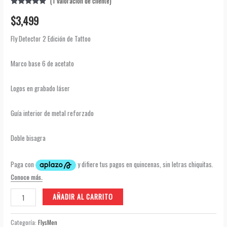
(
1
valoración de cliente)
Valorado
1
$
3,499
5.00
sobre
5 basado
en
Fly Detector 2 Edición de Tattoo
puntuación
de cliente
Marco base 6 de acetato
Logos en grabado láser
Guía interior de metal reforzado
Doble bisagra
Fly
AÑADIR AL CARRITO
Detector
2
Categoría:
FlysMen