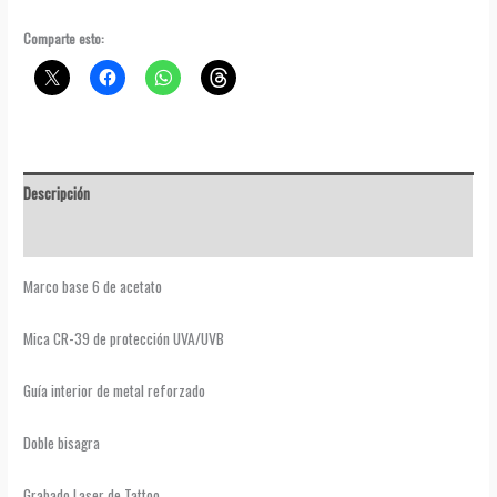
edición
de
Comparte esto:
Tattoo
cantidad
Descripción
Valoraciones (1)
Marco base 6 de acetato
Mica CR-39 de protección UVA/UVB
Guía interior de metal reforzado
Doble bisagra
Grabado Laser de Tattoo