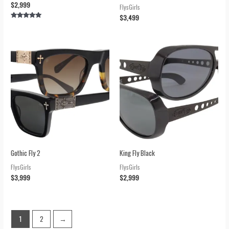
$
2,999
FlysGirls
$
3,499
Valorado en
5.00
de 5
Gothic Fly 2
King Fly Black
FlysGirls
FlysGirls
$
3,999
$
2,999
1
2
→