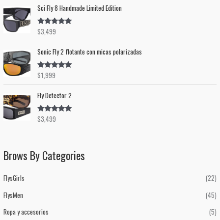
Sci Fly 8 Handmade Limited Edition
$
3,499
Valorado en
5.00
de 5
Sonic Fly 2 flotante con micas polarizadas
$
1,999
Valorado en
5.00
de 5
Fly Detector 2
$
3,499
Valorado en
5.00
de 5
Brows By Categories
FlysGirls
(22)
FlysMen
(45)
Ropa y accesorios
(5)