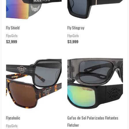
Fly Shield
Fly Stingray
FlysGirls
FlysGirls
$
2,999
$
3,999
Flycoholic
Gafas de Sol Polarizadas Flotantes
Fletcher
FlysGirls