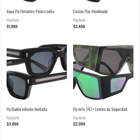
Aqua Fly Flotantes Polarizados
Casino Flys Handmade
FlysGirls
FlysGirls
$
1,999
$
3,499
Fly Diablo edición limitada
Fly Jefe Z87+ Lentes de Seguridad
FlysGirls
FlysGirls
$
3,999
$
2,999