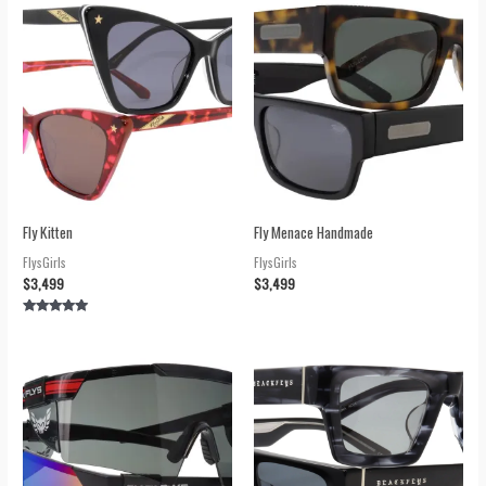
Fly Kitten
Fly Menace Handmade
FlysGirls
FlysGirls
$
3,499
$
3,499
Valorado en
5.00
de 5