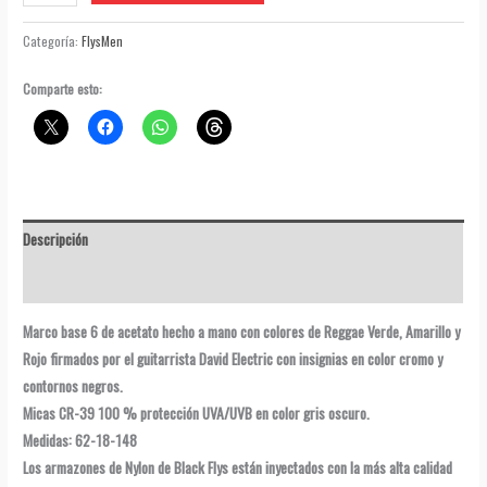
Pulse
Flys
Categoría:
FlysMen
Colaboración
cantidad
Comparte esto:
Descripción
Valoraciones (3)
Marco base 6 de acetato hecho a mano con colores de Reggae Verde, Amarillo y
Rojo firmados por el guitarrista David Electric con insignias en color cromo y
contornos negros.
Micas CR-39 100 % protección UVA/UVB en color gris oscuro.
Medidas: 62-18-148
Los armazones de Nylon de Black Flys están inyectados con la más alta calidad