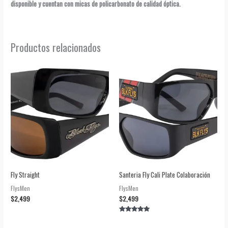
disponible y cuentan con micas de policarbonato de calidad óptica.
Productos relacionados
Fly Straight
Santeria Fly Cali Plate Colaboración
FlysMen
FlysMen
$
2,499
$
2,499
Valorado en
5.00