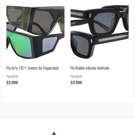
de 5
Fly Jefe Z87+ Lentes de Seguridad
Fly Diablo edición limitada
FlysGirls
FlysGirls
$
2,999
$
3,999