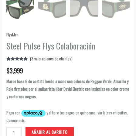
FlysMen
Steel Pulse Flys Colaboración
(
3
valoraciones de clientes)
Valorado
3
$
3,999
5.00
sobre
5 basado
en
Marco base 6 de acetato hecho a mano con colores de Reggae Verde, Amarillo y
puntuaciones
de clientes
Rojo firmados por el guitarrista líder David Electric con insignias en color cromo
y contornos negros.
Steel
AÑADIR AL CARRITO