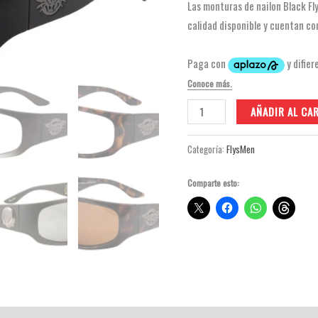
Las monturas de nailon Black Fl
calidad disponible y cuentan co
Skater
AÑADIR AL CA
Fly
Jay
Categoría:
FlysMen
Adams
Comparte esto:
Colaboración
cantidad