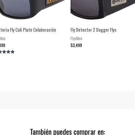
teria Fly Cali Plate Colaboración
Fly Detector 2 Dagger Flys
sMen
FlysMen
499
$
3,499
orado en
0
5
También puedes comprar en: