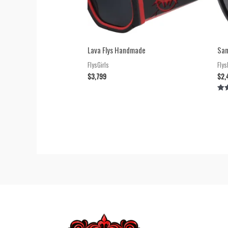
Lava Flys Handmade
San
FlysGirls
Fly
$
3,799
$
2,
Val
5.0
de 