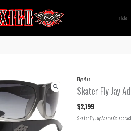
Inicio
FlysMen
Skater Fly Jay A
$
2,799
Skater Fly Jay Adams Colaborac