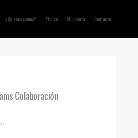
¿Quiénes somos?
Tienda
Mi cuenta
Contacto
dams Colaboración
ión